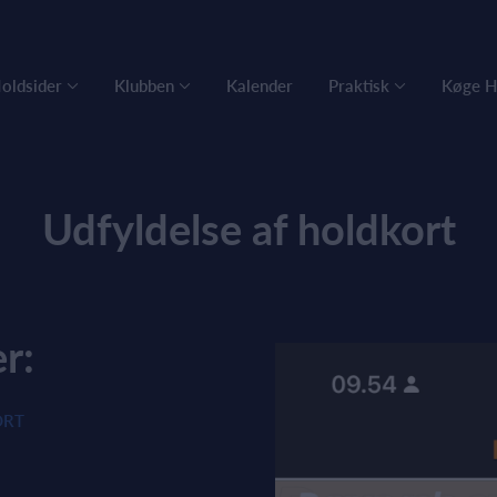
oldsider
Klubben
Kalender
Praktisk
Køge H
Udfyldelse af holdkort
r:
ORT