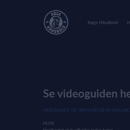
Køge Håndbold
H
Se videoguiden he
VIDEOGUIDE TIL UDFYLDELSE AF HOLDK
HUSK
Holdkortet skal udfyldes inden kamp.