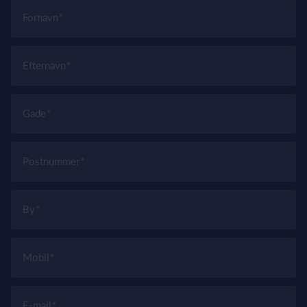
Fornavn
Efternavn
Gade
Postnummer
By
Mobil
E-mail